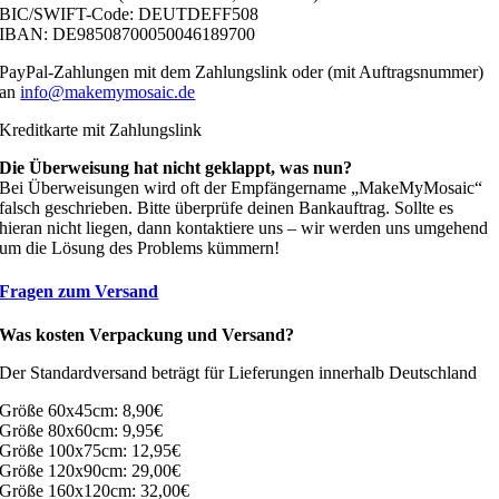
BIC/SWIFT-Code: DEUTDEFF508
IBAN: DE98508700050046189700
PayPal-Zahlungen mit dem Zahlungslink oder (mit Auftragsnummer)
an
info@makemymosaic.de
Kreditkarte mit Zahlungslink
Die Überweisung hat nicht geklappt, was nun?
Bei Überweisungen wird oft der Empfängername „MakeMyMosaic“
falsch geschrieben. Bitte überprüfe deinen Bankauftrag. Sollte es
hieran nicht liegen, dann kontaktiere uns – wir werden uns umgehend
um die Lösung des Problems kümmern!
Fragen zum Versand
Was kosten Verpackung und Versand?
Der Standardversand beträgt für Lieferungen innerhalb Deutschland
Größe 60x45cm: 8,90€
Größe 80x60cm: 9,95€
Größe 100x75cm: 12,95€
Größe 120x90cm: 29,00€
Größe 160x120cm: 32,00€