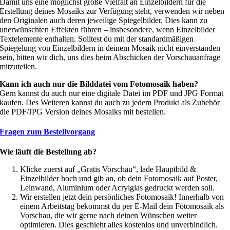
Damit uns eine möglichst große Vielfalt an Einzelbildern für die
Erstellung deines Mosaiks zur Verfügung steht, verwenden wir neben
den Originalen auch deren jeweilige Spiegelbilder. Dies kann zu
unerwünschten Effekten führen – insbesondere, wenn Einzelbilder
Textelemente enthalten. Solltest du mit der standardmäßigen
Spiegelung von Einzelbildern in deinem Mosaik nicht einverstanden
sein, bitten wir dich, uns dies beim Abschicken der Vorschauanfrage
mitzuteilen.
Kann ich auch nur die Bilddatei vom Fotomosaik haben?
Gern kannst du auch nur eine digitale Datei im PDF und JPG Format
kaufen. Des Weiteren kannst du auch zu jedem Produkt als Zubehör
die PDF/JPG Version deines Mosaiks mit bestellen.
Fragen zum Bestellvorgang
Wie läuft die Bestellung ab?
Klicke zuerst auf „Gratis Vorschau“, lade Hauptbild &
Einzelbilder hoch und gib an, ob dein Fotomosaik auf Poster,
Leinwand, Aluminium oder Acrylglas gedruckt werden soll.
Wir erstellen jetzt dein persönliches Fotomosaik! Innerhalb von
einem Arbeitstag bekommst du per E-Mail dein Fotomosaik als
Vorschau, die wir gerne nach deinen Wünschen weiter
optimieren. Dies geschieht alles kostenlos und unverbindlich.