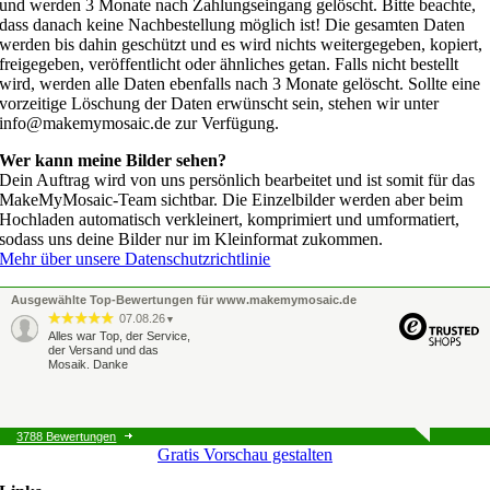
und werden 3 Monate nach Zahlungseingang gelöscht. Bitte beachte,
dass danach keine Nachbestellung möglich ist! Die gesamten Daten
werden bis dahin geschützt und es wird nichts weitergegeben, kopiert,
freigegeben, veröffentlicht oder ähnliches getan. Falls nicht bestellt
wird, werden alle Daten ebenfalls nach 3 Monate gelöscht. Sollte eine
vorzeitige Löschung der Daten erwünscht sein, stehen wir unter
info@makemymosaic.de zur Verfügung.
Wer kann meine Bilder sehen?
Dein Auftrag wird von uns persönlich bearbeitet und ist somit für das
MakeMyMosaic-Team sichtbar. Die Einzelbilder werden aber beim
Hochladen automatisch verkleinert, komprimiert und umformatiert,
sodass uns deine Bilder nur im Kleinformat zukommen.
Mehr über unsere Datenschutzrichtlinie
Ausgewählte Top-Bewertungen für www.makemymosaic.de
07.08.26
▼
Alles war Top, der Service,
der Versand und das
Mosaik. Danke
3788 Bewertungen
06.08.26
▼
Gratis Vorschau gestalten
Ich habe gute
Unterstützung bekommen,
nachdem ich das