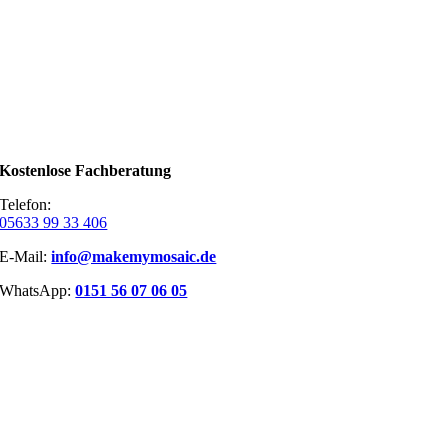
Mosaikbilder sehr gut
erkennen. Die Vorabzüge
waren sehr
aufschlussreich, au…
Kostenlose Fachberatung
Telefon:
05633 99 33 406
E-Mail:
info@makemymosaic.de
WhatsApp:
0151 56 07 06 05