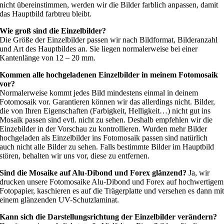
nicht übereinstimmen, werden wir die Bilder farblich anpassen, damit
das Hauptbild farbtreu bleibt.
Wie groß sind die Einzelbilder?
Die Größe der Einzelbilder passen wir nach Bildformat, Bilderanzahl
und Art des Hauptbildes an. Sie liegen normalerweise bei einer
Kantenlänge von 12 – 20 mm.
Kommen alle hochgeladenen Einzelbilder in meinem Fotomosaik
vor?
Normalerweise kommt jedes Bild mindestens einmal in deinem
Fotomosaik vor. Garantieren können wir das allerdings nicht. Bilder,
die von Ihren Eigenschaften (Farbigkeit, Helligkeit…) nicht gut ins
Mosaik passen sind evtl. nicht zu sehen. Deshalb empfehlen wir die
Einzebilder in der Vorschau zu kontrollieren. Wurden mehr Bilder
hochgeladen als Einzelbilder ins Fotomosaik passen sind natürlich
auch nicht alle Bilder zu sehen. Falls bestimmte Bilder im Hauptbild
stören, behalten wir uns vor, diese zu entfernen.
Sind die Mosaike auf Alu-Dibond und Forex glänzend?
Ja, wir
drucken unsere Fotomosaike Alu-Dibond und Forex auf hochwertigem
Fotopapier, kaschieren es auf die Trägerplatte und versehen es dann mi
einem glänzenden UV-Schutzlaminat.
Kann sich die Darstellungsrichtung der Einzelbilder verändern?