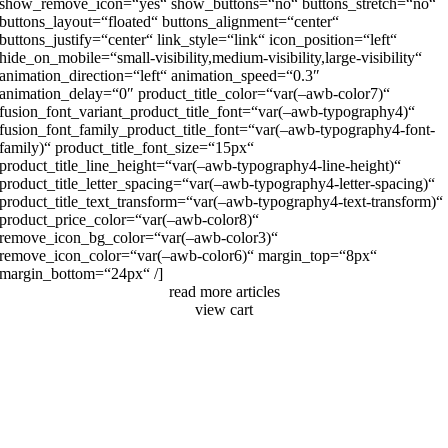
show_remove_icon=“yes“ show_buttons=“no“ buttons_stretch=“no“
buttons_layout=“floated“ buttons_alignment=“center“
buttons_justify=“center“ link_style=“link“ icon_position=“left“
hide_on_mobile=“small-visibility,medium-visibility,large-visibility“
animation_direction=“left“ animation_speed=“0.3″
animation_delay=“0″ product_title_color=“var(–awb-color7)“
fusion_font_variant_product_title_font=“var(–awb-typography4)“
fusion_font_family_product_title_font=“var(–awb-typography4-font-
family)“ product_title_font_size=“15px“
product_title_line_height=“var(–awb-typography4-line-height)“
product_title_letter_spacing=“var(–awb-typography4-letter-spacing)“
product_title_text_transform=“var(–awb-typography4-text-transform)“
product_price_color=“var(–awb-color8)“
remove_icon_bg_color=“var(–awb-color3)“
remove_icon_color=“var(–awb-color6)“ margin_top=“8px“
margin_bottom=“24px“ /]
read more articles
view cart
Go
to
Top