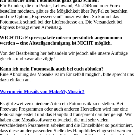
Ich brauche mein Fotomosaik ganz ganz schnell!
Für Kunden, die ein Poster, Leinwand, Alu-DiBond oder Forex
bestellen möchten, gibt es die Möglichkeit über PayPal zu bezahlen
und die Option „Expressversand“ auszuwählen. So kommt das
Fotomosaik schnell bei der Lieferadresse an. Die Versandzeit bei
Express beträgt einen Arbeitstag.
WICHTIG:
Expresspakete müssen persönlich angenommen
werden – eine Abstellgenehmigung ist NICHT möglich.
Von der Bearbeitung her behandeln wir jedoch alle unsere Aufträge
gleich – und zwar alle zügig!
Kann ich mein Fotomosaik auch bei euch abholen?
Eine Abholung des Mosaiks ist im Einzelfall möglich, bitte sprecht uns
dazu einfach an.
Warum ein Mosaik von MakeMyMosaic?
Es gibt zwei verschiedene Arten ein Fotomosaik zu erstellen. Bei
Freeware Programmen oder auch anderen Herstellern wird nur eine
Fotokollage erstellt und das Hauptbild transparent darüber gelegt. Wir
haben eine Mosaiksoftware entwickelt die mit sehr vielen
verschiedenen Parametern arbeitet und die Einzelbilder so positioniert,
dass diese an der passenden Stelle des Hauptbildes eingesetzt werden.