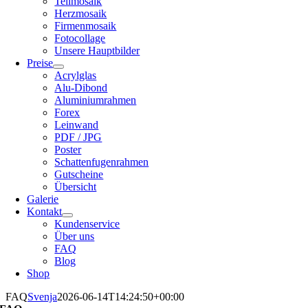
Teilmosaik
Herzmosaik
Firmenmosaik
Fotocollage
Unsere Hauptbilder
Preise
Acrylglas
Alu-Dibond
Aluminiumrahmen
Forex
Leinwand
PDF / JPG
Poster
Schattenfugenrahmen
Gutscheine
Übersicht
Galerie
Kontakt
Kundenservice
Über uns
FAQ
Blog
Shop
FAQ
Svenja
2026-06-14T14:24:50+00:00