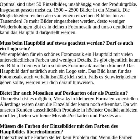
Optimal sind über 50 Einzelbilder, unabhängig von der Produktgröße.
Insgesamt passen meist ca. 1500 – 2500 Bilder in ein Mosaik. Die
Möglichkeiten reichen also von einem einzelnen Bild bis hin zu
Tausenden! Je mehr Bilder eingearbeitet werden, desto weniger
Wiederholungen gibt es in deinem Fotomosaik und umso deutlicher
kann das Hauptbild dargestellt werden.
Muss beim Hauptbild auf etwas geachtet werden? Darf es auch
ein Logo sein?
Wir empfehlen für ein schönes Fotomosaik ein Hauptbild mit vielen
unterschiedlichen Farben und wenigen Details. Es gibt eigentlich kaum
ein Bild mit dem wir kein schönes Fotomosaik machen können! Das
Hauptbild darf natürlich auch ein Logo sein. Das Bild kann für das
Fotomosaik auch verhältnismäßig klein sein. Falls es Schwierigkeiten
geben sollte, werden wir dich darauf hinweisen.
Bietet Ihr auch Mosaiken auf Postkarten oder als Puzzle an?
Theoretisch ist es möglich, Mosaiks in kleineren Formaten zu erstellen.
Allerdings wären dann die Einzelbilder kaum noch erkennbar. Da wir
unseren Kunden ausschließlich Produkte in höchster Qualität anbieten
möchten, bieten wir keine Mosaik-Postkarten und Puzzles an.
Müssen die Farben der Einzelbilder mit den Farben des
Hauptbildes übereinstimmen?
Unterschiedliche Farben stellen kein Problem dar. Wenn die Farben