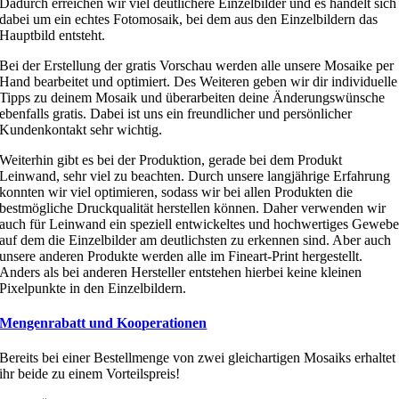
Dadurch erreichen wir viel deutlichere Einzelbilder und es handelt sich
dabei um ein echtes Fotomosaik, bei dem aus den Einzelbildern das
Hauptbild entsteht.
Bei der Erstellung der gratis Vorschau werden alle unsere Mosaike per
Hand bearbeitet und optimiert. Des Weiteren geben wir dir individuelle
Tipps zu deinem Mosaik und überarbeiten deine Änderungswünsche
ebenfalls gratis. Dabei ist uns ein freundlicher und persönlicher
Kundenkontakt sehr wichtig.
Weiterhin gibt es bei der Produktion, gerade bei dem Produkt
Leinwand, sehr viel zu beachten. Durch unsere langjährige Erfahrung
konnten wir viel optimieren, sodass wir bei allen Produkten die
bestmögliche Druckqualität herstellen können. Daher verwenden wir
auch für Leinwand ein speziell entwickeltes und hochwertiges Geweb
auf dem die Einzelbilder am deutlichsten zu erkennen sind. Aber auch
unsere anderen Produkte werden alle im Fineart-Print hergestellt.
Anders als bei anderen Hersteller entstehen hierbei keine kleinen
Pixelpunkte in den Einzelbildern.
Mengenrabatt und Kooperationen
Bereits bei einer Bestellmenge von zwei gleichartigen Mosaiks erhaltet
ihr beide zu einem Vorteilspreis!